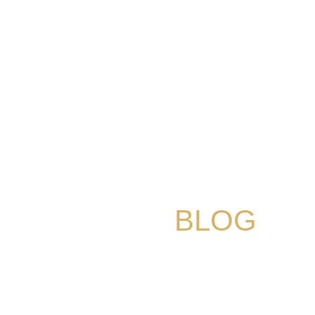
NOSSO
BLOG
Informações úteis para que você se mantenha
atualizado.